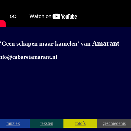
Amarant
'Geen schapen maar kamelen'
van
info@cabaretamarant.nl
muziek
teksten
foto´s
geschiedenis