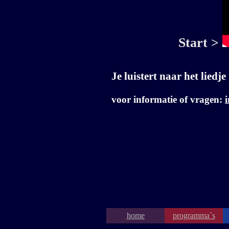
Start >
Je luistert naar het liedje
voor informatie of vragen:
home
programma´s