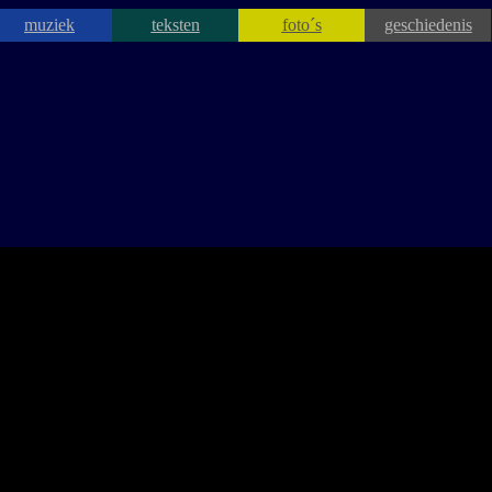
muziek
teksten
foto´s
geschiedenis