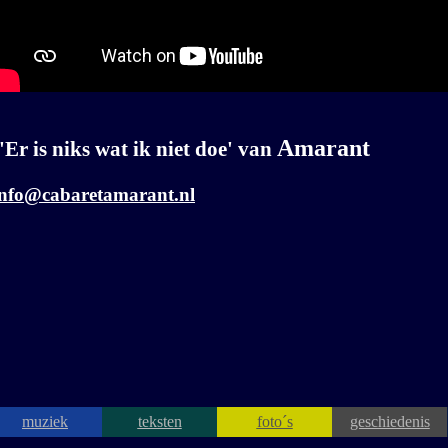
Amarant
'Er is niks wat ik niet doe'
van
info@cabaretamarant.nl
muziek
teksten
foto´s
geschiedenis