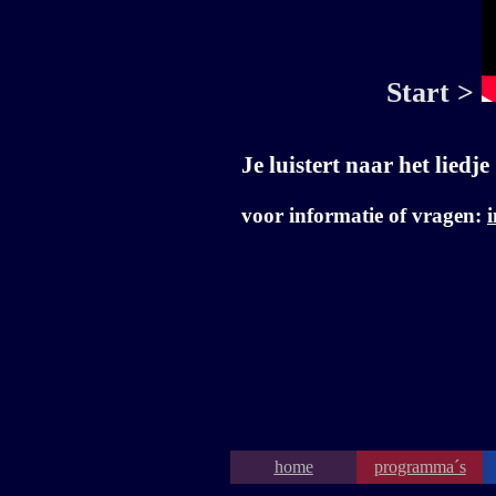
Start >
Je luistert naar het liedje
voor informatie of vragen:
home
programma´s