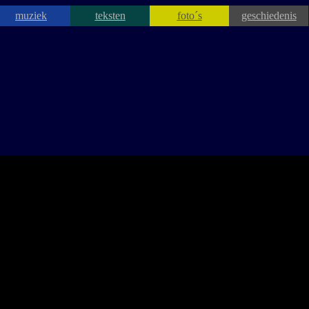
muziek
teksten
foto´s
geschiedenis